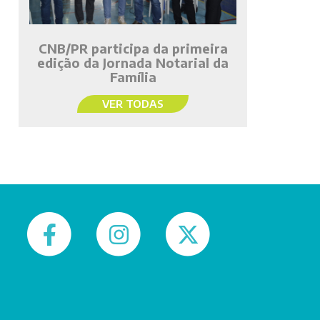
CNB/PR participa da primeira
edição da Jornada Notarial da
Família
VER TODAS