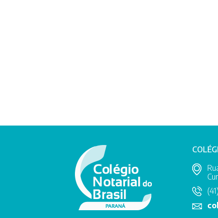
COLÉG
Rua
Cur
(41
co