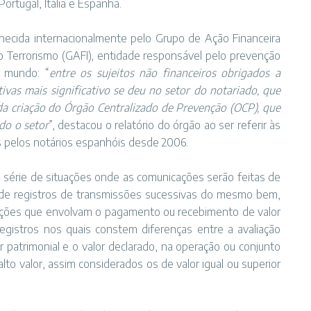
ortugal, Itália e Espanha.
nhecida internacionalmente pelo Grupo de Ação Financeira
 Terrorismo (GAFI), entidade responsável pelo prevenção
 mundo: “
entre os sujeitos não financeiros obrigados a
ivas mais significativo se deu no setor do notariado, que
a criação do Órgão Centralizado de Prevenção (OCP), que
do o setor
”, destacou o relatório do órgão ao ser referir às
 pelos notários espanhóis desde 2006.
a série de situações onde as comunicações serão feitas de
 de registros de transmissões sucessivas do mesmo bem,
ações que envolvam o pagamento ou recebimento de valor
registros nos quais constem diferenças entre a avaliação
or patrimonial e o valor declarado, na operação ou conjunto
lto valor, assim considerados os de valor igual ou superior