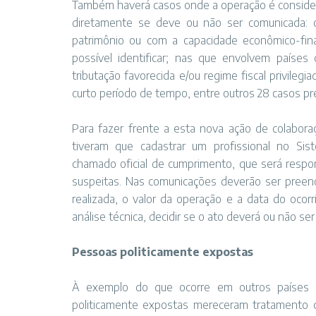
Também haverá casos onde a operação é considera
diretamente se deve ou não ser comunicada: 
patrimônio ou com a capacidade econômico-financ
possível identificar; nas que envolvem países
tributação favorecida e/ou regime fiscal privile
curto período de tempo, entre outros 28 casos pr
Para fazer frente a esta nova ação de colaboraç
tiveram que cadastrar um profissional no Sis
chamado oficial de cumprimento, que será respon
suspeitas. Nas comunicações deverão ser preenc
realizada, o valor da operação e a data do ocor
análise técnica, decidir se o ato deverá ou não ser
Pessoas politicamente expostas
À exemplo do que ocorre em outros países e 
politicamente expostas mereceram tratamento d