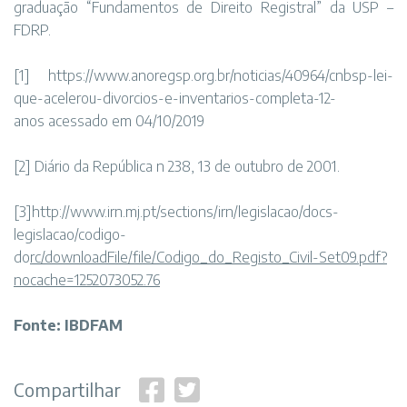
graduação “Fundamentos de Direito Registral” da USP –
FDRP.
[1]
https://www.anoregsp.org.br/noticias/40964/cnbsp-lei-
que-acelerou-divorcios-e-inventarios-completa-12-
anos
acessado em 04/10/2019
[2]
Diário da República n 238, 13 de outubro de 2001.
[3]
http://www.irn.mj.pt/sections/irn/legislacao/docs-
legislacao/codigo-
do
rc/downloadFile/file/Codigo_do_Registo_Civil-Set09.pdf?
nocache=1252073052.76
Fonte: IBDFAM
Compartilhar