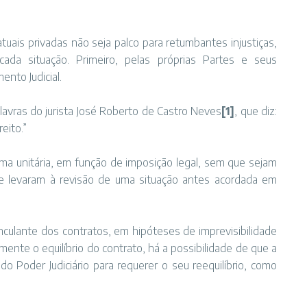
atuais privadas não seja palco para retumbantes injustiças,
cada situação. Primeiro, pelas próprias Partes e seus
ento Judicial.
lavras do jurista José Roberto de Castro Neves
[1]
, que diz:
eito.”
rma unitária, em função de imposição legal, sem que sejam
ue levaram à revisão de uma situação antes acordada em
nculante dos contratos, em hipóteses de imprevisibilidade
ente o equilíbrio do contrato, há a possibilidade de que a
o Poder Judiciário para requerer o seu reequilíbrio, como