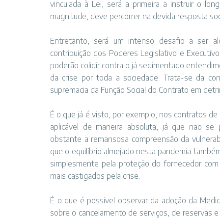
vinculada à Lei, será a primeira a instruir o l
magnitude, deve percorrer na devida resposta so
Entretanto, será um intenso desafio a ser al
contribuição dos Poderes Legislativo e Executiv
poderão colidir contra o já sedimentado entendime
da crise por toda a sociedade. Trata-se da co
supremacia da Função Social do Contrato em detr
É o que já é visto, por exemplo, nos contratos d
aplicável de maneira absoluta, já que não se
obstante a remansosa compreensão da vulnerabi
que o equilíbrio almejado nesta pandemia também 
simplesmente pela proteção do fornecedor com a
mais castigados pela crise.
É o que é possível observar da adoção da Medida
sobre o cancelamento de serviços, de reservas e