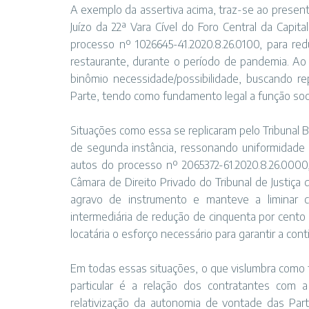
A exemplo da assertiva acima, traz-se ao present
Juízo da 22ª Vara Cível do Foro Central da Capita
processo nº 1026645-41.2020.8.26.0100, para re
restaurante, durante o período de pandemia. Ao 
binômio necessidade/possibilidade, buscando re
Parte, tendo como fundamento legal a função soci
Situações como essa se replicaram pelo Tribunal B
de segunda instância, ressonando uniformidade 
autos do processo nº 2065372-61.2020.8.26.0000
Câmara de Direito Privado do Tribunal de Justiça
agravo de instrumento e manteve a liminar c
intermediária de redução de cinquenta por cento 
locatária o esforço necessário para garantir a cont
Em todas essas situações, o que vislumbra como fat
particular é a relação dos contratantes com 
relativização da autonomia de vontade das Parte