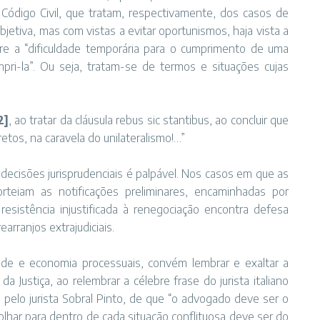
Código Civil, que tratam, respectivamente, dos casos de
bjetiva, mas com vistas a evitar oportunismos, haja vista a
tre a “dificuldade temporária para o cumprimento de uma
mpri-la”. Ou seja, tratam-se de termos e situações cujas
2]
, ao tratar da cláusula rebus sic stantibus, ao concluir que
tos, na caravela do unilateralismo!…”
ecisões jurisprudenciais é palpável. Nos casos em que as
teiam as notificações preliminares, encaminhadas por
sistência injustificada à renegociação encontra defesa
arranjos extrajudiciais.
dade e economia processuais, convém lembrar e exaltar a
 Justiça, ao relembrar a célebre frase do jurista italiano
 pelo jurista Sobral Pinto, de que “o advogado deve ser o
 olhar para dentro de cada situação conflituosa deve ser do