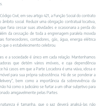
s.
ódigo Civil, em seu artigo 421, a Função Social do contrato
 âmbito social. Reduzir uma obrigação contratual locativa,
 que faria cessar suas atividades e ocasionaria a perda do
 além da cessação de toda a engrenagem paralela movida
is fornecedores, contadores, gás, água, energia elétrica
ão que o estabelecimento celebrou.
tes e a sociedade é único em cada relação. Mantenhamos
adoras que detém vários imóveis, e cuja dependência
e há casos em que a Parte Locadora é uma viúva, idosa e
óvel para sua própria subsistência. Há de se ponderar a
elivery”, bem como a importância da sobrevivência da
ão há como o Judiciário se furtar a um olhar subjetivo para
cionado amigavelmente pelas Partes.
 natureza é tamanha, que o juiz deverá analisá-las não