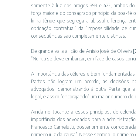
somente à luz dos artigos 393 e 422, ambos do 
força maior e do consagrado princípio da boa-fé o
linha tênue que segrega a abissal diferença en
obrigação contratual” da “impossibilidade de cu
consequências são completamente distintas.
De grande valia a lição de Anísio José de Oliveira
[
“Nunca se deve embarcar, em face de casos concre
A importância das céleres e bem fundamentadas d
Partes não logram um acordo, as decisões nor
advogados, demonstrando à outra Parte que a re
legal, e assim “encorajando” um maior número de re
Ainda no tocante a esses princípios, de celeri
importância dos advogados para a administração da
Francesco Carnelutti, posteriormente corroborada
primeiro juiz da causa”. Nesse sentido, o primeiro