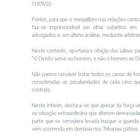
13.979/20.
Porém, para que o reequilíbrio nas relações contr
faz-se imprescindível um olhar subjetivo em 
advogados e, em última análise, mediante arbitram
Neste contexto, oportuna a citação das sábias pa
“O Direito serve ao homem, e não o homem ao Dir
Não parece razoável tratar todos os casos de fo
consideradas as peculiaridades de cada caso q
contrato.
Neste ínterim, destaca-se que apesar da força vi
ou situação extraordinária que alterem demasiadam
parte que se considera lesada busque a guarida d
vem ocorrendo em demasia nos Tribunais pátrios.