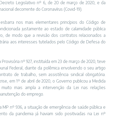
Decreto Legislativo nº 6, de 20 de março de 2020, e da
acional decorrente do Coronavírus (Covid-19).
esbarra nos mais elementares princípios do Código de
ndicionada justamente ao estado de calamidade pública
vo, de modo que a revisão dos contratos relacionados a
ntrária aos interesses tutelados pelo Código de Defesa do
a Provisória nº 927, instituída em 23 de março de 2020, teve
ibunal Federal, diante da polêmica envolvendo o seu artigo
trato de trabalho, sem assistência sindical obrigatória.
crise, em 1º de abril de 2020, o Governo publicou a Medida
 muito mais ampla a intervenção da Lei nas relações
a manutenção do emprego.
 MP nº 936, a situação de emergência de saúde pública e
amento da pandemia já haviam sido positivadas na Lei nº