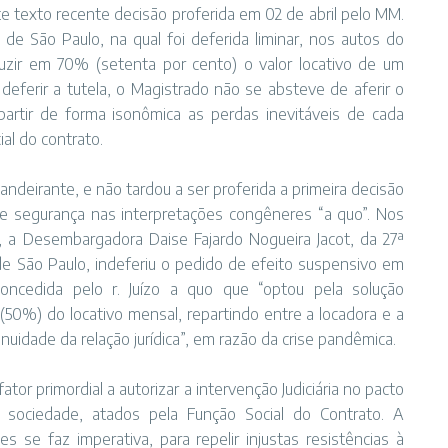
e texto recente decisão proferida em 02 de abril pelo MM.
l de São Paulo, na qual foi deferida liminar, nos autos do
duzir em 70% (setenta por cento) o valor locativo de um
deferir a tutela, o Magistrado não se absteve de aferir o
partir de forma isonômica as perdas inevitáveis de cada
al do contrato.
andeirante, e não tardou a ser proferida a primeira decisão
e segurança nas interpretações congêneres “a quo”. Nos
, a Desembargadora Daise Fajardo Nogueira Jacot, da 27ª
 de São Paulo, indeferiu o pedido de efeito suspensivo em
oncedida pelo r. Juízo a quo que “optou pela solução
(50%) do locativo mensal, repartindo entre a locadora e a
inuidade da relação jurídica”, em razão da crise pandêmica.
or primordial a autorizar a intervenção Judiciária no pacto
a sociedade, atados pela Função Social do Contrato. A
s se faz imperativa, para repelir injustas resistências à