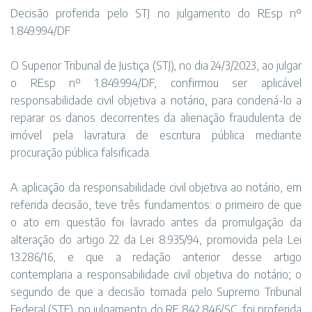
Decisão proferida pelo STJ no julgamento do REsp nº
1.849.994/DF
O Superior Tribunal de Justiça (STJ), no dia 24/3/2023, ao julgar
o REsp nº 1.849.994/DF, confirmou ser aplicável
responsabilidade civil objetiva a notário, para condená-lo a
reparar os danos decorrentes da alienação fraudulenta de
imóvel pela lavratura de escritura pública mediante
procuração pública falsificada.
A aplicação da responsabilidade civil objetiva ao notário, em
referida decisão, teve três fundamentos: o primeiro de que
o ato em questão foi lavrado antes da promulgação da
alteração do artigo 22 da Lei 8.935/94, promovida pela Lei
13.286/16, e que a redação anterior desse artigo
contemplaria a responsabilidade civil objetiva do notário; o
segundo de que a decisão tomada pelo Supremo Tribunal
Federal (STF), no julgamento do RE 842.846/SC, foi proferida