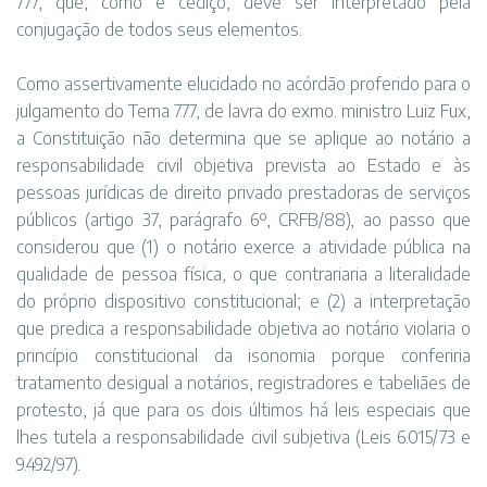
777, que, como é cediço, deve ser interpretado pela
conjugação de todos seus elementos.
Como assertivamente elucidado no acórdão proferido para o
julgamento do Tema 777, de lavra do exmo. ministro Luiz Fux,
a Constituição não determina que se aplique ao notário a
responsabilidade civil objetiva prevista ao Estado e às
pessoas jurídicas de direito privado prestadoras de serviços
públicos (artigo 37, parágrafo 6º, CRFB/88), ao passo que
considerou que (1) o notário exerce a atividade pública na
qualidade de pessoa física, o que contrariaria a literalidade
do próprio dispositivo constitucional; e (2) a interpretação
que predica a responsabilidade objetiva ao notário violaria o
princípio constitucional da isonomia porque conferiria
tratamento desigual a notários, registradores e tabeliães de
protesto, já que para os dois últimos há leis especiais que
lhes tutela a responsabilidade civil subjetiva (Leis 6.015/73 e
9.492/97).