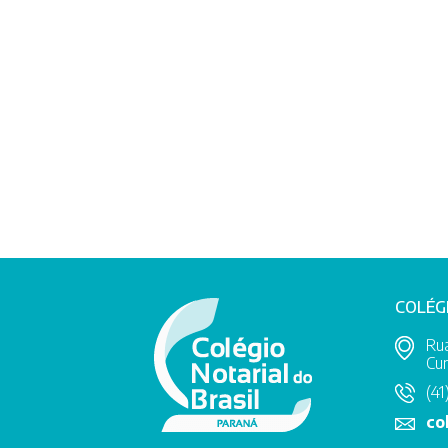
COLÉG
Rua
Cur
(41
co