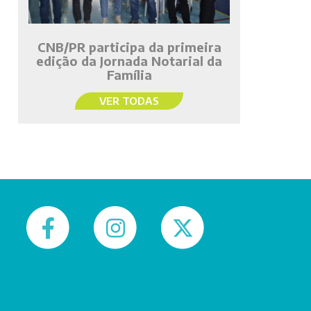
CNB/PR participa da primeira
edição da Jornada Notarial da
Família
VER TODAS