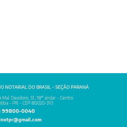
IO NOTARIAL DO BRASIL - SEÇÃO PARANÁ
 Mal. Deodoro, 51, 18° andar - Centro
itiba - PR - CEP 80020-310
99800-0040
)
lnotpr@gmail.com