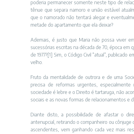
poderia permanecer somente neste tipo de relaci
tênue que separa namoro e união estável atua
que o namorado não tentará alegar e eventualme
metade do apartamento que ela deixar?
Ademais, é justo que Maria não possa viver e
sucessórias escritas na década de 70, época em qu
de 1977?[1] Sim, o Código Civil “atual”, publicado 
velho.
Fruto da mentalidade de outrora e de uma Socie
precisa de reformas urgentes, especialmente 
sociedade é lebre e o Direito é tartaruga, não a
sociais e as novas formas de relacionamentos e de
Diante disto, a possibilidade de afastar o dir
antenupcial, retirando o companheiro ou cônjug
ascendentes, vem ganhando cada vez mais respa