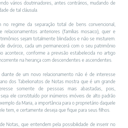
ndo vários doutrinadores, antes contrários, mudando de
ade de tal cláusula.
 no regime da separação total de bens convencional,
 relacionamentos anteriores (famílias mosaico), quer e
trimônios sejam totalmente blindados e não se misturem.
 de divórcio, cada um permanecerá com o seu patrimônio
ão acontece, conforme a previsão estabelecida no artigo
oncorrente na herança com descendentes e ascendentes.
os diante de um novo relacionamento não é de interesse
diano dos Tabelionatos de Notas mostra que é um grande
eresse somente de pessoas mais abastadas, pois,
ja ele constituído por inúmeros imóveis de alto padrão
emplo da Maria, a importância para o proprietário daquele
ele tem, e certamente deseja que fique para seus filhos.
 de Notas, que entendem pela possibilidade de inserir no