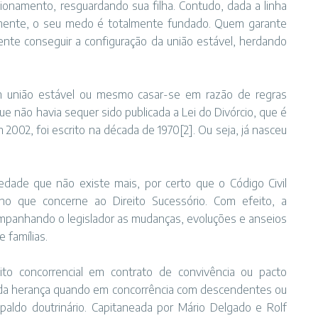
onamento, resguardando sua filha. Contudo, dada a linha
lmente, o seu medo é totalmente fundado. Quem garante
nte conseguir a configuração da união estável, herdando
m união estável ou mesmo casar-se em razão de regras
e não havia sequer sido publicada a Lei do Divórcio, que é
em 2002, foi escrito na década de 1970[2]. Ou seja, já nasceu
dade que não existe mais, por certo que o Código Civil
no que concerne ao Direito Sucessório. Com efeito, a
companhando o legislador as mudanças, evoluções e anseios
 famílias.
eito concorrencial em contrato de convivência ou pacto
e da herança quando em concorrência com descendentes ou
ldo doutrinário. Capitaneada por Mário Delgado e Rolf