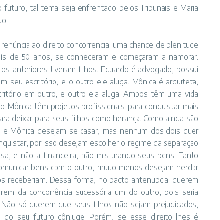
 futuro, tal tema seja enfrentado pelos Tribunais e Maria
do.
renúncia ao direito concorrencial uma chance de plenitude
ais de 50 anos, se conheceram e começaram a namorar.
s anteriores tiveram filhos. Eduardo é advogado, possui
 seu escritório, e o outro ele aluga. Mônica é arquiteta,
ritório em outro, e outro ela aluga. Ambos têm uma vida
 Mônica têm projetos profissionais para conquistar mais
ara deixar para seus filhos como herança. Como ainda são
o e Mônica desejam se casar, mas nenhum dos dois quer
onquistar, por isso desejam escolher o regime da separação
sa, e não a financeira, não misturando seus bens. Tanto
omunicar bens com o outro, muito menos desejam herdar
os receberiam. Dessa forma, no pacto antenupcial querem
rem da concorrência sucessória um do outro, pois seria
os. Não só querem que seus filhos não sejam prejudicados,
 do seu futuro cônjuge. Porém, se esse direito lhes é