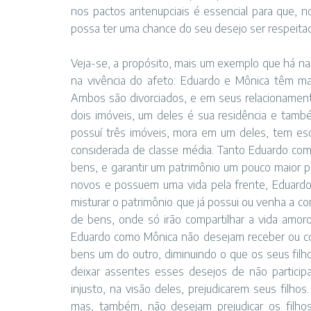
nos pactos antenupciais é essencial para que, no
possa ter uma chance do seu desejo ser respeita
Veja-se, a propósito, mais um exemplo que há na 
na vivência do afeto: Eduardo e Mônica têm m
Ambos são divorciados, e em seus relacionamento
dois imóveis, um deles é sua residência e também
possuí três imóveis, mora em um deles, tem esc
considerada de classe média. Tanto Eduardo como
bens, e garantir um patrimônio um pouco maior p
novos e possuem uma vida pela frente, Eduard
misturar o patrimônio que já possui ou venha a c
de bens, onde só irão compartilhar a vida amoro
Eduardo como Mônica não desejam receber ou c
bens um do outro, diminuindo o que os seus filh
deixar assentes esses desejos de não participa
injusto, na visão deles, prejudicarem seus filh
mas, também, não desejam prejudicar os filhos