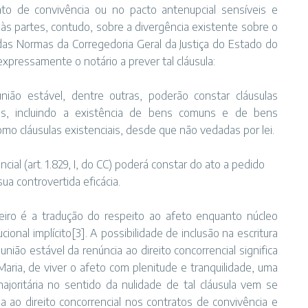
ato de convivência ou no pacto antenupcial sensíveis e
 às partes, contudo, sobre a divergência existente sobre o
adas Normas da Corregedoria Geral da Justiça do Estado do
 expressamente o notário a prever tal cláusula:
nião estável, dentre outras, poderão constar cláusulas
ns, incluindo a existência de bens comuns e de bens
mo cláusulas existenciais, desde que não vedadas por lei.
ncial (art. 1.829, I, do CC) poderá constar do ato a pedido
ua controvertida eficácia.
eiro é a tradução do respeito ao afeto enquanto núcleo
cional implícito[3]. A possibilidade de inclusão na escritura
nião estável da renúncia ao direito concorrencial significa
aria, de viver o afeto com plenitude e tranquilidade, uma
ajoritária no sentido da nulidade de tal cláusula vem se
a ao direito concorrencial nos contratos de convivência e