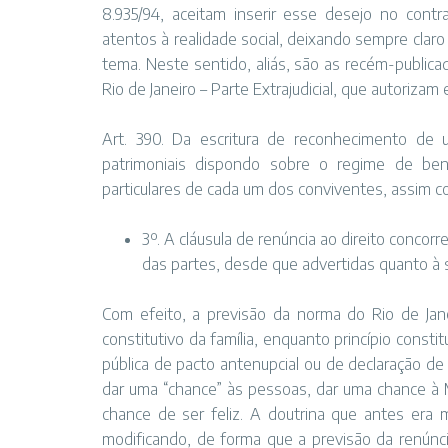
8.935/94, aceitam inserir esse desejo no contr
atentos à realidade social, deixando sempre claro
tema. Neste sentido, aliás, são as recém-public
Rio de Janeiro – Parte Extrajudicial, que autorizam
Art. 390. Da escritura de reconhecimento de u
patrimoniais dispondo sobre o regime de be
particulares de cada um dos conviventes, assim co
3º. A cláusula de renúncia ao direito concorre
das partes, desde que advertidas quanto à s
Com efeito, a previsão da norma do Rio de Jan
constitutivo da família, enquanto princípio constitu
pública de pacto antenupcial ou de declaração de u
dar uma “chance” às pessoas, dar uma chance à M
chance de ser feliz. A doutrina que antes era m
modificando, de forma que a previsão da renúnci