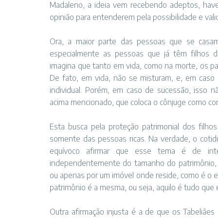
Madaleno, a ideia vem recebendo adeptos, have
opinião para entenderem pela possibilidade e valid
Ora, a maior parte das pessoas que se casam
especialmente as pessoas que já têm filhos de
imagina que tanto em vida, como na morte, os pa
De fato, em vida, não se misturam, e, em caso
individual. Porém, em caso de sucessão, isso n
acima mencionado, que coloca o cônjuge como c
Esta busca pela proteção patrimonial dos filh
somente das pessoas ricas. Na verdade, o coti
equívoco afirmar que esse tema é de int
independentemente do tamanho do patrimônio, se
ou apenas por um imóvel onde reside, como é o ex
patrimônio é a mesma, ou seja, aquilo é tudo que 
Outra afirmação injusta é a de que os Tabeliães