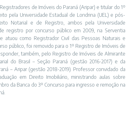
egistradores de Imóveis do Paraná (Aripar) e titular do 1º
reito pela Universidade Estadual de Londrina (UEL) e pós-
eito Notarial e de Registro, ambos pela Universidade
de registro por concurso público em 2009, na Serventia
de atuou como Registrador Civil das Pessoas Naturais e
so público, foi removido para o 1º Registro de Imóveis de
responder, também, pelo Registro de Imóveis de Almirante
arial do Brasil – Seção Paraná (gestão 2016-2017) e da
aná – Aripar (gestão 2018-2019). Professor convidado da
duação em Direito Imobiliário, ministrando aulas sobre
 Membro da Banca do 3º Concurso para ingresso e remoção na
ná.