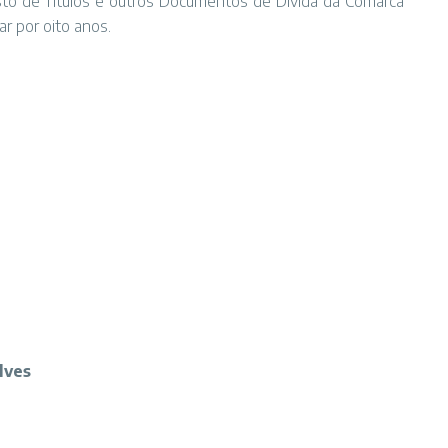
to de Títulos e outros Documentos de Dívida da Comarca
ar por oito anos.
alves