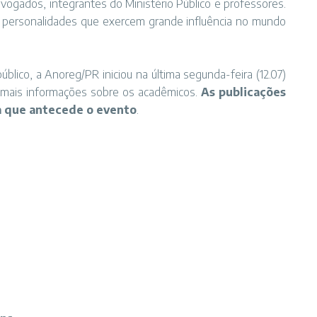
dvogados, integrantes do Ministério Público e professores.
 personalidades que exercem grande influência no mundo
blico, a Anoreg/PR iniciou na última segunda-feira (12.07)
 mais informações
sobre os acadêmicos
.
As publicações
a que antecede o evento
.