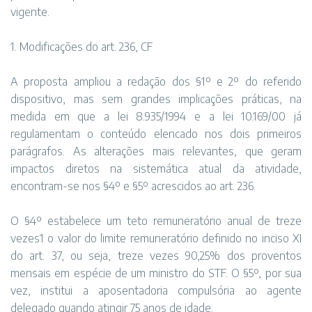
vigente.
1. Modificações do art. 236, CF
A proposta ampliou a redação dos §1º e 2º do referido
dispositivo, mas sem grandes implicações práticas, na
medida em que a lei 8.935/1994 e a lei 10.169/00 já
regulamentam o conteúdo elencado nos dois primeiros
parágrafos. As alterações mais relevantes, que geram
impactos diretos na sistemática atual da atividade,
encontram-se nos §4º e §5º acrescidos ao art. 236.
O §4º estabelece um teto remuneratório anual de treze
vezes1 o valor do limite remuneratório definido no inciso XI
do art. 37, ou seja, treze vezes 90,25% dos proventos
mensais em espécie de um ministro do STF. O §5º, por sua
vez, institui a aposentadoria compulsória ao agente
delegado quando atingir 75 anos de idade.