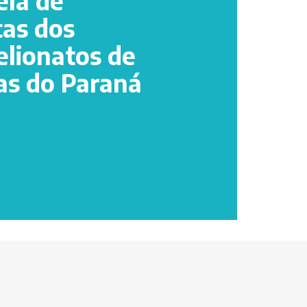
ela de
tas dos
elionatos de
as do Paraná