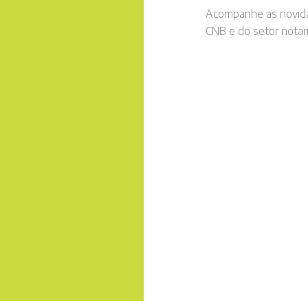
Acompanhe as novid
CNB e do setor notari