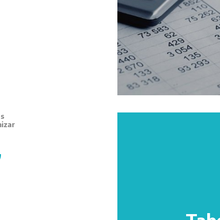
as
izar