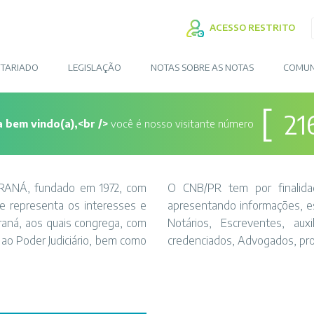
ACESSO RESTRITO
TARIADO
LEGISLAÇÃO
NOTAS SOBRE AS NOTAS
COMUN
[
21
a bem vindo(a),<br />
você é nosso visitante número
ANÁ, fundado em 1972, com
O CNB/PR tem por finalidade
e representa os interesses e
apresentando informações, es
raná, aos quais congrega, com
Notários, Escreventes, auxi
 ao Poder Judiciário, bem como
credenciados, Advogados, prof