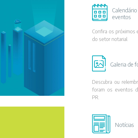
Calendário
eventos
Confira os próximos
do setor notarial.
Galeria de f
Descubra ou relemb
foram os eventos 
PR.
Notícias